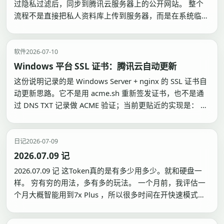
过隐私过滤后，同步到腾讯云服务器上的公开网站。 整个
流程不是直接把私人资料库上传到服务器，而是在系统临时
目录生成一个公开副本。只有允许公开的目录和文件会被复
制进去，敏感目录、大文件、备份文件和明确排除的内容不
会进入公开包。部署完成或失败后，临时副本都会被清理。
软件
2026-07-10
1. …
Windows 平台 SSL 证书：腾讯云自动更新
这份说明记录的是 Windows Server + nginx 的 SSL 证书自
动更新思路。它不是用 acme.sh 重新签发证书，也不是通
过 DNS TXT 记录做 ACME 验证；当前更贴近的实现是： 1.
证书仍然在腾讯云 SSL 证书控制台签发、续期。 2.
Windows 定时任务每天运行一次 PowerS…
日记
2026-07-09
2026.07.09 记
2026.07.09 记 这Token真的是有多少用多少。就和硬盘一
样。 穷有穷的用法，多有多的玩法。 一个月前，我评估一
个月大概智能用到7x Plus ，所以很多时间在开快速模式。
到现在我感觉貌似正常用20x，也很轻松就跑完了。 甚至没
有用多Agent 对抗 迭代。 小米的API 确实浪费了，感觉小