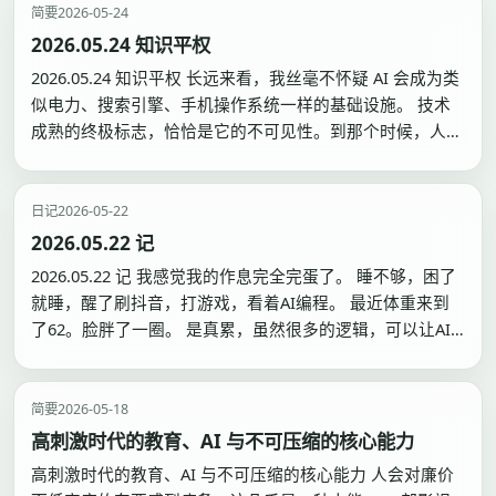
幻觉吗
简要
2026-05-24
2026.05.24 知识平权
2026.05.24 知识平权 长远来看，我丝毫不怀疑 AI 会成为类
似电力、搜索引擎、手机操作系统一样的基础设施。 技术
成熟的终极标志，恰恰是它的不可见性。到那个时候，人不
需要理解模型结构、训练方法、上下文窗口、工具调用和
Agent 编排，就像今天大多数人不需要理解电力系统、搜索
引擎排序和 TCP/IP 协议。人只…
日记
2026-05-22
2026.05.22 记
2026.05.22 记 我感觉我的作息完全完蛋了。 睡不够，困了
就睡，醒了刷抖音，打游戏，看着AI编程。 最近体重来到
了62。脸胖了一圈。 是真累，虽然很多的逻辑，可以让AI
代劳，但需求快炸掉了。啥都想做，当我是哆啦A梦了。 AI
辅助下，输出的代码X3不止。就这样，我感觉创造需求的能
力我就跟不上了。 代码写完不是就可…
简要
2026-05-18
高刺激时代的教育、AI 与不可压缩的核心能力
高刺激时代的教育、AI 与不可压缩的核心能力 人会对廉价