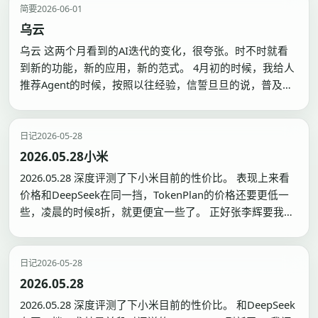
看…
简要
2026-06-01
乌云
乌云 这两个月看到的AI迭代的变化，很夸张。时不时就看
到新的功能，新的应用，新的范式。 4月初的时候，我给人
推荐Agent的时候，按照以往经验，信誓旦旦的说，普及大
概会有6个月的缓冲期。没想到这才两个月，我周围就已经
没有不在使用Agent的人了。即便是过去不做代码开发的
人。 200刀是一个很尴尬的价格。对于日常开支来说…
日记
2026-05-28
2026.05.28小米
2026.05.28 深度评测了下小米目前的性价比。 表现上来看
价格和DeepSeek在同一挡，TokenPlan的价格还要更低一
些，凌晨的时候8折，就更便宜一些了。 正好张李辉要我把
软件的多语言模式下，英语模式下要看不到中文。他催的
急，加上小米送的Token Plan 刷新了，我就要了他的Key
来跑公司的任务。 事…
日记
2026-05-28
2026.05.28
2026.05.28 深度评测了下小米目前的性价比。 和DeepSeek