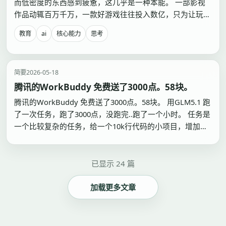
而低密度的东西感到疲惫，这几乎是一种本能。 一部影视
作品动辄百万千万，一款好游戏往往投入数亿，只为让玩家
获得足够好的反馈、沉浸和成长体验。手机、电脑是现代工
教育
ai
核心能力
思考
业的结晶，AI 更是全球产业链以千亿级资本堆出来的产
物。 如果一个人对电影、剧集、游戏这类被长期工业化打
磨的…
简要
2026-05-18
腾讯的WorkBuddy 免费送了3000点。58块。
腾讯的WorkBuddy 免费送了3000点。58块。 用GLM5.1 跑
了一次任务，跑了3000点，没跑完..跑了一个小时。 任务是
一个比较复杂的任务，给一个10k行代码的小项目，增加多
语言的编码。 问题是这不是5个小时的额度。甚至不是一周
的额度。 这就比较尴尬了。虽然这个任务确实比较复杂，
和上次安排个小米的工作不是…
已显示 24 篇
加载更多文章