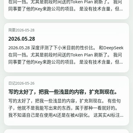
在同一挡。尤其是前段时间送的Token Plan 刷新了。 我问
同事要了他的Key来跑公司的项目。 是没有技术含量，但超
级复杂的的多语言替换任务。因为是全项目的索引，所以工
作量异常巨大。 要是没有这个小米的这个Key，要我自费的
话，我断然是不肯把我…
简要
2026-05-28
2026.05.28
2026.05.28 深度评测了下小米目前的性价比。 和DeepSeek
在同一挡。尤其是前段时间送的Token Plan 刷新了。 我问
同事要了他的Key来跑公司的项目。 是没有技术含量，但超
级复杂的的多语言替换任务。因为是全项目的索引，所以工
作量异常巨大。 要是没有这个小米的这个Key，要我自费的
话，我断然是不肯把我…
日记
2026-05-26
写的太好了，把我一些浅显的内容，扩充到现在。
写的太好了，把我一些浅显的内容，扩充到现在。 有些句
子，他就不是我能写出来的东西，属于那种一看就好的。
我不知道自己是在使用AI还是在被AI驯化。 这其实AI标注功
能开发的初衷。 我们在让AI去完成自动化的工作流的时
候，我们在其中到底扮演了什么样的角色。 效率的提升是