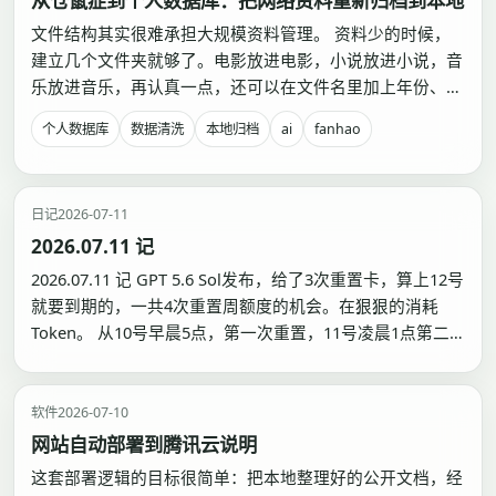
从仓鼠症到个人数据库：把网络资料重新归档到本地
文件结构其实很难承担大规模资料管理。 资料少的时候，
建立几个文件夹就够了。电影放进电影，小说放进小说，音
乐放进音乐，再认真一点，还可以在文件名里加上年份、作
者、类型和版本。只要格式足够整齐，看上去就像是已经完
个人数据库
数据清洗
本地归档
ai
fanhao
成了管理。 但数量一多，这套结构几乎一定会失控。 一部
作品可能同时属于某个作者、某个系列、某种题材和某个年
代；它…
日记
2026-07-11
2026.07.11 记
2026.07.11 记 GPT 5.6 Sol发布，给了3次重置卡，算上12号
就要到期的，一共4次重置周额度的机会。在狠狠的消耗
Token。 从10号早晨5点，第一次重置，11号凌晨1点第二
次重置，11号下午1点第三次重置，以及12号9点过期的第
四次重置。 12号的补偿卡应该是大部分都有的，加上5h的
限制，所以Tib…
软件
2026-07-10
网站自动部署到腾讯云说明
这套部署逻辑的目标很简单：把本地整理好的公开文档，经