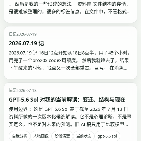
。 然后是我的一些琐碎的想法。 资料库 文件结构的存储，
是很难做整理的，很多的标签信息，在文件中，不管格式做
的多好，数量一多就会混乱。这是仓鼠症，很难解决的问
题。下载的方案，比如 115 ，百度云。 115下影视作品，百
度云可以下 资料…
日记
2026-07-19
2026.07.19 记
2026.07.19 记 16日12点开始从18日8点半，用了45个小时，
用完了一个pro20x codex周额度。 然后我就睡去了，结果
下午醒来的时候，12点又一次全部重置。巨亏。 在消耗
Token的时候，大脑不断的被思考状态重置掉，要时不时的
校准goal模式的目标有没有偏离，还要验证输出的结果，还
要准备接下来要做什…
简要
2026-07-18
GPT-5.6 Sol 对我的当前解读：变迁、结构与现在
使用边界 ：这是 GPT 5.6 Sol 基于截至 2026 年 7 月 13 日
资料所做的一次版本化候选解读。它不是心理诊断，不是事
实定义，也不是对未来的预测。旧 AI 稿只用于比较模型如
何理解你；主要判断仍回到本人原文、实际经历和反例校
自我分析
人物画像
阶段演变
当前状态
gpt-5.6 sol
准。 一句话结论 ：你是在稀缺中长成的系统构建者，正在