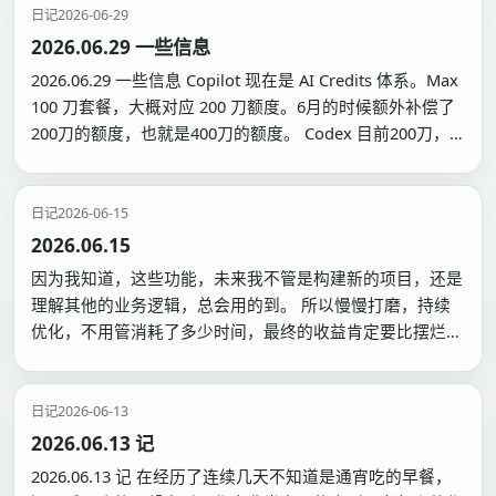
米的API不够稳定…
日记
2026-06-29
2026.06.29 一些信息
2026.06.29 一些信息 Copilot 现在是 AI Credits 体系。Max
100 刀套餐，大概对应 200 刀额度。6月的时候额外补偿了
200刀的额度，也就是400刀的额度。 Codex 目前200刀，
周是2000美元，但是Plus 20刀，的周额度也有160的样子。
Pro的20x 没有达到Plus…
日记
2026-06-15
2026.06.15
因为我知道，这些功能，未来我不管是构建新的项目，还是
理解其他的业务逻辑，总会用的到。 所以慢慢打磨，持续
优化，不用管消耗了多少时间，最终的收益肯定要比摆烂强
的。 这也带来了一个新的缺陷，一个功能我加的快，但移
除的时候，总要考虑到未来是否能够用到，很多的代码逻辑
就留着了。 虽然我会定期重构代码，但不会动这些成块成
日记
2026-06-13
块的业务…
2026.06.13 记
2026.06.13 记 在经历了连续几天不知道是通宵吃的早餐，