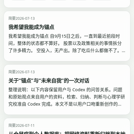
学习如何在丰裕中自我治理。…
简要
2026-07-13
我希望我能成为锚点
我希望我能成为锚点 自9月15日之后，一直到最近前段时
间，整体的状态都不算好。 股票以及政策相关的事情拆分
了许多精力。 空投入，无产出。除了吃瓜什么都做不了。
我的行为和决策模式和网络上的这种主体舆论宣传很像。
在接触到某个新鲜的事情的时候，会极大的渲染它存在的价
值，用于驱动自身执行这个结果。 这种决策绝大部分都是
简要
2026-07-13
一次…
关于“锚点”与“未来自我”的一次对话
整理说明：以下内容保留用户与 Codex 的问答关系。问题
和原始观点来自用户的资料，检索、归纳、判断与心理学研
究校准由 Codex 完成。本文不是以用户口吻重新创作的自
述。 帮我找一下锚点相关的文档，我忘记内容了。 在资料
库中找到了两篇标题直接包含“锚点”的文档，以及一篇相关
日记。 第一篇是 简要/锚点.md ，主要讨…
简要
2026-07-11