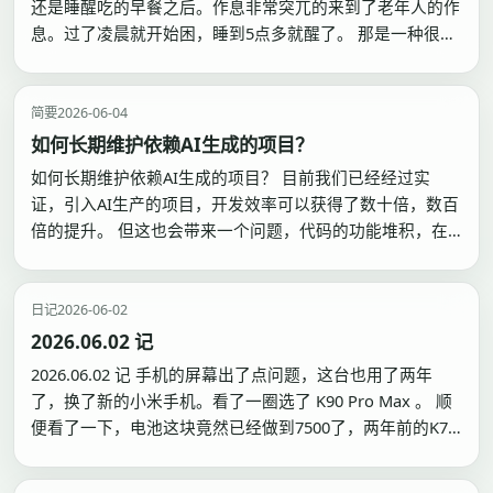
还是睡醒吃的早餐之后。作息非常突兀的来到了老年人的作
息。过了凌晨就开始困，睡到5点多就醒了。 那是一种很诡
异的感觉。我已经有好多年没有在12点就开始困了。 每天
在睡觉前，安排好codex的工作任务，然后睡醒了检查
codex的完成情况。 更大的区别是我丧失了…
简要
2026-06-04
如何长期维护依赖AI生成的项目？
如何长期维护依赖AI生成的项目？ 目前我们已经经过实
证，引入AI生产的项目，开发效率可以获得了数十倍，数百
倍的提升。 但这也会带来一个问题，代码的功能堆积，在
非常短的时间内，就做到了正常开发迭代数代许久的屎山。
AI 把软件工程里原本缓慢积累的复杂度，压缩到了极短时
间内爆发。 数千行代码堆积在一个文件之中，又因为不是
日记
2026-06-02
自…
2026.06.02 记
2026.06.02 记 手机的屏幕出了点问题，这台也用了两年
了，换了新的小米手机。看了一圈选了 K90 Pro Max 。 顺
便看了一下，电池这块竟然已经做到7500了，两年前的K70,
电池在5500。还有贴膜，看了一圈 多了好多概念。 又是一
年网费付费的日子。2999 还有1360的 20xCodex 一个月。